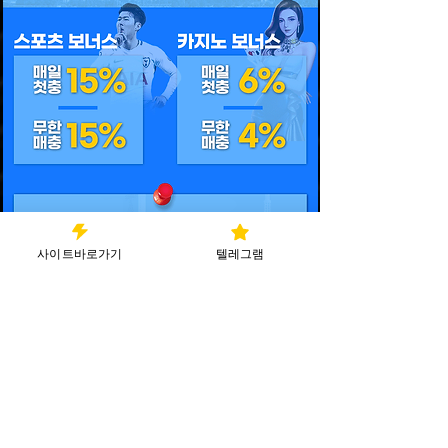
사이트바로가기
텔레그램