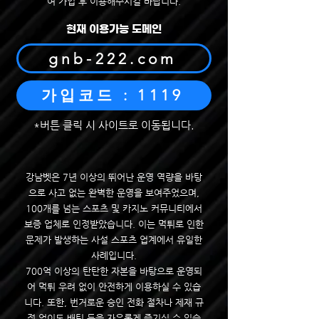
여 가입 후 이용해주시길 바랍니다.
현재 이용가능 도메인
gnb-222.com
가입코드 : 1119
*버튼 클릭 시 사이트로 이동됩니다.
강남벳은 7년 이상의 뛰어난 운영 역량을 바탕
으로 사고 없는 완벽한 운영을 보여주었으며,
100개를 넘는 스포츠 및 카지노 커뮤니티에서
보증 업체로 인정받았습니다. 이는 먹튀로 인한
문제가 발생하는 사설 스포츠 업계에서 유일한
사례입니다.
700억 이상의 탄탄한 자본을 바탕으로 운영되
어 먹튀 우려 없이 안전하게 이용하실 수 있습
니다. 또한, 번거로운 승인 전화 절차나 제재 규
정 없이도 배팅 등을 자유롭게 즐기실 수 있습