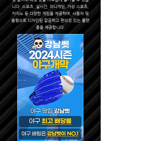
니다. 스포츠, 실시간, 미니게임, 가상 스포츠,
카지노 등 다양한 게임을 제공하며, 사용자 맞
춤형으로 디자인된 깔끔하고 편의성 있는 플랫
폼을 제공합니다.